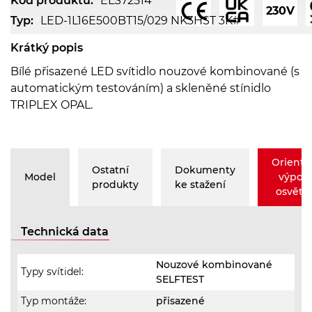
Kód produktu:
ELS72514
230V
Typ:
LED-1L16E500BT15/029 NK3HST 3K#
Krátký popis
Bílé přisazené LED svítidlo nouzové kombinované (s
automatickým testováním) a skleněné stínidlo
TRIPLEX OPAL.
Orienta
Ostatní
Dokumenty
Model
výpoč
produkty
ke stažení
osvětle
Technická data
Nouzové kombinované
Typy svítidel:
SELFTEST
Typ montáže:
přisazené