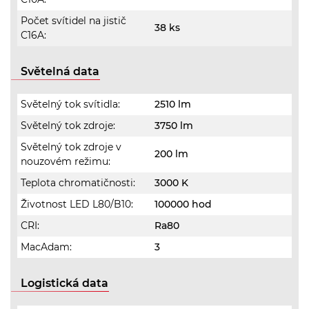
Počet svítidel na jistič
38 ks
C16A:
Světelná data
Světelný tok svítidla:
2510 lm
Světelný tok zdroje:
3750 lm
Světelný tok zdroje v
200 lm
nouzovém režimu:
Teplota chromatičnosti:
3000 K
Životnost LED L80/B10:
100000 hod
CRI:
Ra80
MacAdam:
3
Logistická data