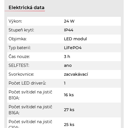
Elektrická data
Výkon:
24 W
Stupeň krytí:
IP44
Objimka:
LED modul
Typ baterií:
LiFePO4
Čas nouze:
3 h
SELFTEST:
ano
Svorkovnice:
zacvakávací
Počet LED driverů:
1
Počet svítidel na jistič
16 ks
B10A:
Počet svítidel na jistič
27 ks
B16A:
Počet svítidel na jistič
25 ks
C10A: