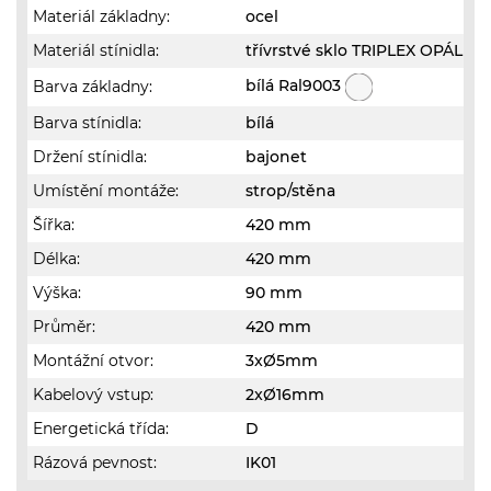
Materiál základny:
ocel
Materiál stínidla:
třívrstvé sklo TRIPLEX OPÁL
bílá Ral9003
Barva základny:
Barva stínidla:
bílá
Držení stínidla:
bajonet
Umístění montáže:
strop/stěna
Šířka:
420 mm
Délka:
420 mm
Výška:
90 mm
Průměr:
420 mm
Montážní otvor:
3xØ5mm
Kabelový vstup:
2xØ16mm
Energetická třída:
D
Rázová pevnost:
IK01