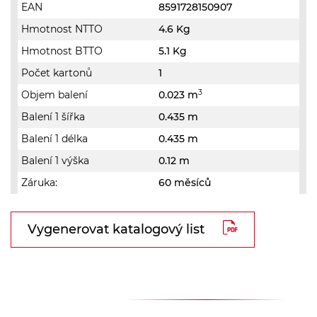
EAN
8591728150907
Hmotnost NTTO
4.6 Kg
Hmotnost BTTO
5.1 Kg
Počet kartonů
1
3
Objem balení
0.023 m
Balení 1 šířka
0.435 m
Balení 1 délka
0.435 m
Balení 1 výška
0.12 m
Záruka:
60 měsíců
Vygenerovat katalogový list