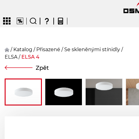
/
Katalog
/
přisazené
/
Se skleněnými stínidly
/
ELSA
/
ELSA 4
CZ
EN
DE
FR
FIN
Zpět