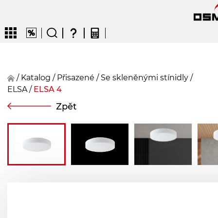
/
Katalog
/
přisazené
/
Se skleněnými stínidly
/
ELSA
/
ELSA 4
CZ
EN
DE
FR
FIN
Zpět