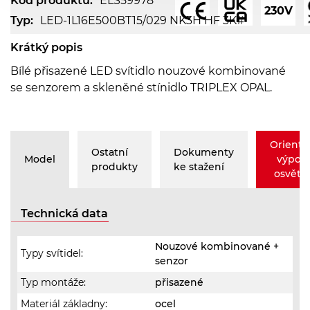
Kód produktu:
ELS59978
230V
Typ:
LED-1L16E500BT15/029 NK3H HF 3K#
Krátký popis
Bílé přisazené LED svítidlo nouzové kombinované
se senzorem a skleněné stínidlo TRIPLEX OPAL.
Orienta
Ostatní
Dokumenty
Model
výpoč
produkty
ke stažení
osvětle
Technická data
Nouzové kombinované +
Typy svítidel:
senzor
Typ montáže:
přisazené
Materiál základny:
ocel