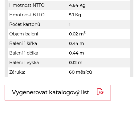
Hmotnost NTTO
4.64 Kg
Hmotnost BTTO
5.1 Kg
Počet kartonů
1
3
Objem balení
0.02 m
Balení 1 šířka
0.44 m
Balení 1 délka
0.44 m
Balení 1 výška
0.12 m
Záruka:
60 měsíců
Vygenerovat katalogový list