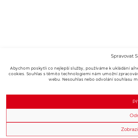
Spravovat S
Abychom poskytli co nejlepší služby, používáme k ukládání a/n
cookies. Souhlas s těmito technologiemi nám umožní zpracováva
webu. Nesouhlas nebo odvolání souhlasu může
Př
Od
Zobrazi