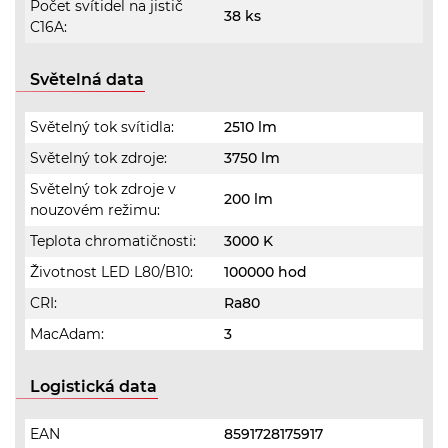
Počet svítidel na jistič
38 ks
C16A:
Světelná data
Světelný tok svítidla:
2510 lm
Světelný tok zdroje:
3750 lm
Světelný tok zdroje v
200 lm
nouzovém režimu:
Teplota chromatičnosti:
3000 K
Životnost LED L80/B10:
100000 hod
CRI:
Ra80
MacAdam:
3
Logistická data
EAN
8591728175917