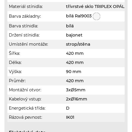
Materiál stínidla:
třívrstvé sklo TRIPLEX OPÁL
bílá Ral9003
Barva základny:
Barva stínidla:
bílá
Držení stínidla:
bajonet
Umístění montáže:
strop/stěna
Šířka:
420 mm
Délka:
420 mm
Výška:
90 mm
Průměr:
420 mm
Montážní otvor:
3xØ5mm
Kabelový vstup:
2xØ16mm
Energetická třída:
D
Rázová pevnost:
IK01