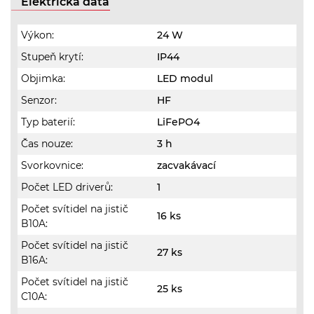
Elektrická data
Výkon:
24 W
Stupeň krytí:
IP44
Objimka:
LED modul
Senzor:
HF
Typ baterií:
LiFePO4
Čas nouze:
3 h
Svorkovnice:
zacvakávací
Počet LED driverů:
1
Počet svítidel na jistič
16 ks
B10A:
Počet svítidel na jistič
27 ks
B16A:
Počet svítidel na jistič
25 ks
C10A: