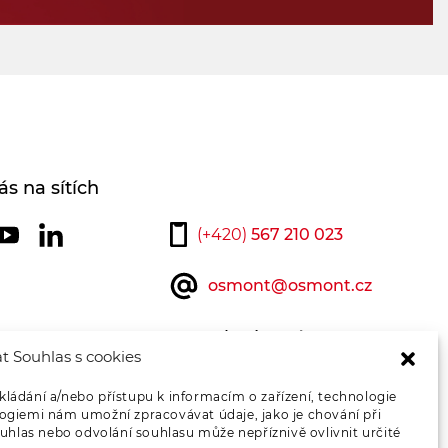
ás na sítích
(+420)
567 210 023
osmont@osmont.cz
Kontaktujte nás
t Souhlas s cookies
kládání a/nebo přístupu k informacím o zařízení, technologie
logiemi nám umožní zpracovávat údaje, jako je chování při
hlas nebo odvolání souhlasu může nepříznivě ovlivnit určité