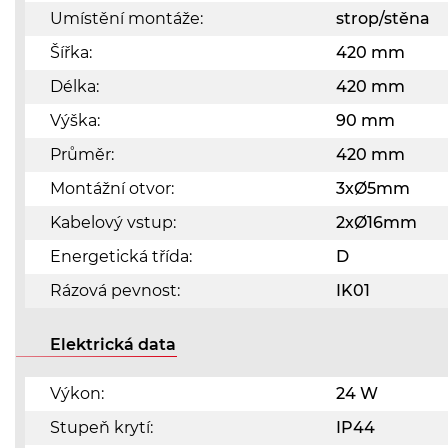
Umístění montáže:
strop/stěna
Šířka:
420 mm
Délka:
420 mm
Výška:
90 mm
Průměr:
420 mm
Montážní otvor:
3xØ5mm
Kabelový vstup:
2xØ16mm
Energetická třída:
D
Rázová pevnost:
IK01
Elektrická data
Výkon:
24 W
Stupeň krytí:
IP44