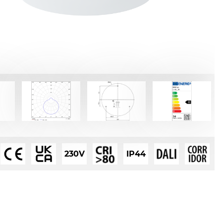
230V
IP44