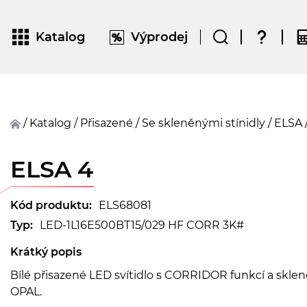
Katalog
Výprodej
/
Katalog
/
přisazené
/
Se skleněnými stínidly
/
ELSA
ELSA 4
Kód produktu:
ELS68081
Typ:
LED-1L16E500BT15/029 HF CORR 3K#
Krátký popis
Bílé přisazené LED svítidlo s CORRIDOR funkcí a skle
OPAL.