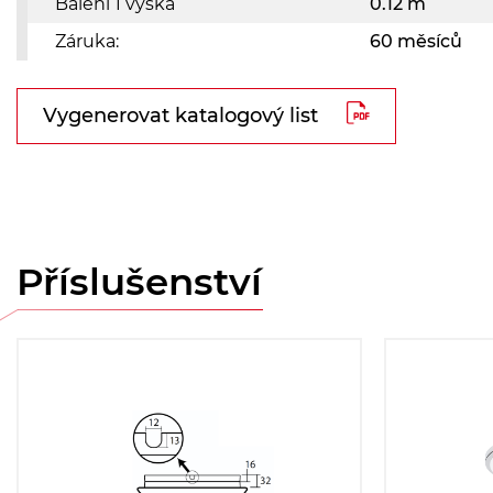
Balení 1 výška
0.12 m
Záruka:
60 měsíců
Vygenerovat katalogový list
Příslušenství