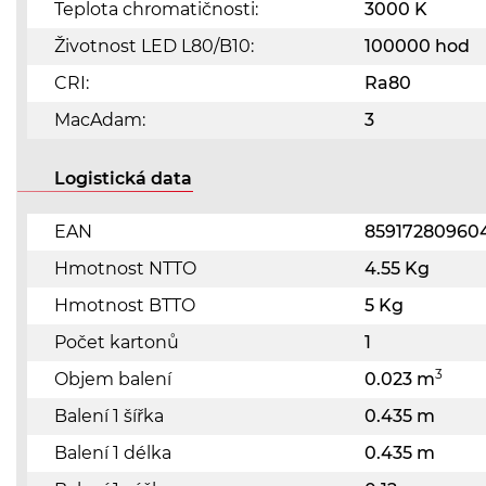
Teplota chromatičnosti:
3000 K
Životnost LED L80/B10:
100000 hod
CRI:
Ra80
MacAdam:
3
Logistická data
EAN
85917280960
Hmotnost NTTO
4.55 Kg
Hmotnost BTTO
5 Kg
Počet kartonů
1
3
Objem balení
0.023 m
Balení 1 šířka
0.435 m
Balení 1 délka
0.435 m