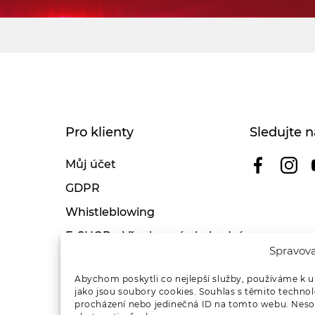
Pro klienty
Sledujte n
Můj účet
GDPR
Whistleblowing
E-SHOP – Všeobecné obchodní
Spravova
podmínky & reklamace
Reklamační řád OSMONT
Abychom poskytli co nejlepší služby, používáme k u
jako jsou soubory cookies. Souhlas s těmito techno
Kde koupit
procházení nebo jedinečná ID na tomto webu. Nesou