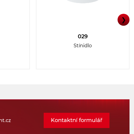
❯
029
Stínidlo
Kontaktní formulář
t.cz