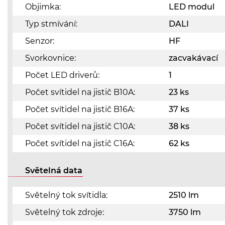
Objimka:
LED modul
Typ stmívání:
DALI
Senzor:
HF
Svorkovnice:
zacvakávací
Počet LED driverů:
1
Počet svítidel na jistič B10A:
23 ks
Počet svítidel na jistič B16A:
37 ks
Počet svítidel na jistič C10A:
38 ks
Počet svítidel na jistič C16A:
62 ks
Světelná data
Světelný tok svítidla:
2510 lm
Světelný tok zdroje:
3750 lm