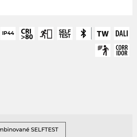
IP44
mbinované SELFTEST