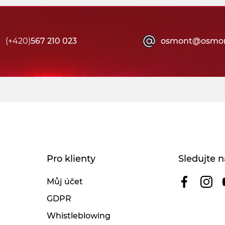
(+420)
567 210 023
osmont@osmon
Pro klienty
Sledujte n
Můj účet
GDPR
Whistleblowing