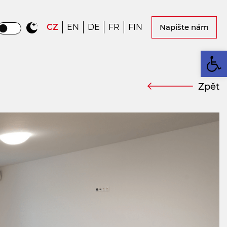
CZ
EN
DE
FR
FIN
Napište nám
Op
Zpět