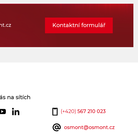
Kontaktní formulář
t.cz
ás na sítích
(+420)
567 210 023
osmont@osmont.cz