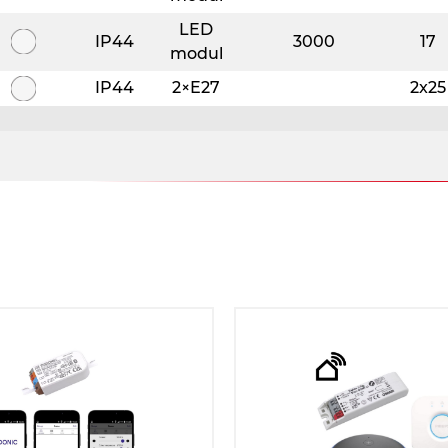
LED
IP44
3000
17
modul
IP44
2×E27
2x25