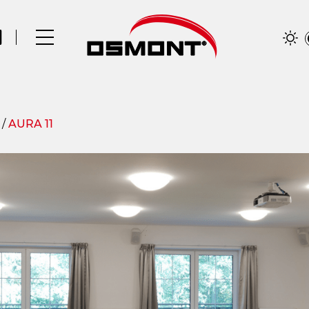
/
AURA 11