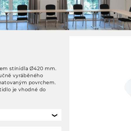
rem stínidla Ø420 mm.
 ručně vyráběného
s matovaným povrchem.
tidlo je vhodné do