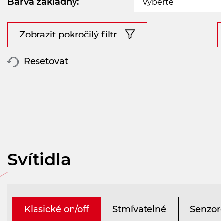
Barva základny:
Vyberte
Zobrazit pokročilý filtr
Resetovat
Svítidla
Klasické on/off
Stmívatelné
Senzor