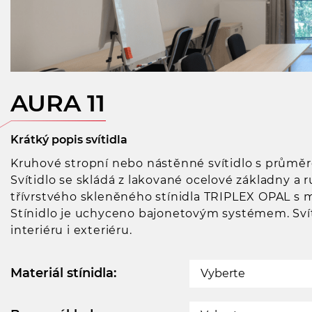
AURA 11
Krátký popis svítidla
Kruhové stropní nebo nástěnné svítidlo s průmě
Svítidlo se skládá z lakované ocelové základny a
třívrstvého skleněného stínidla TRIPLEX OPAL 
Stínidlo je uchyceno bajonetovým systémem. Sví
interiéru i exteriéru.
Materiál stínidla:
Vyberte