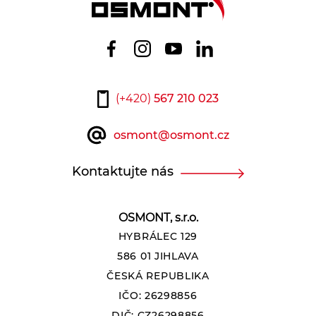
(+420)
567 210 023
osmont@osmont.cz
Kontaktujte nás
OSMONT, s.r.o.
HYBRÁLEC 129
586 01 JIHLAVA
ČESKÁ REPUBLIKA
IČO: 26298856
DIČ: CZ26298856