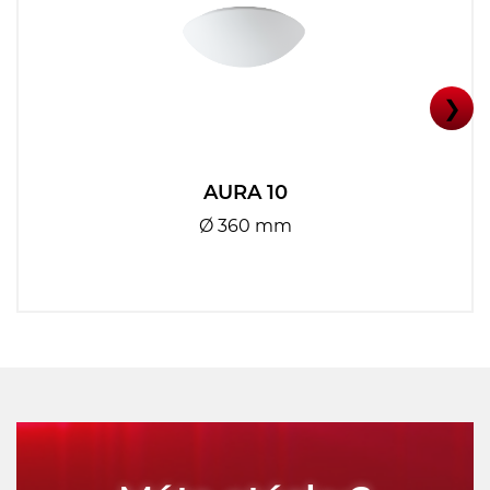
❯
AURA 10
Ø 360 mm