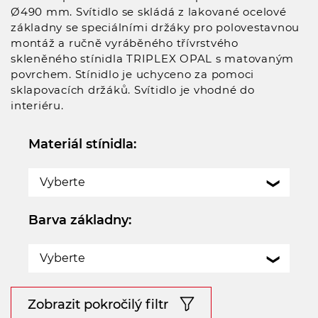
Ø490 mm. Svítidlo se skládá z lakované ocelové
základny se speciálními držáky pro polovestavnou
montáž a ručně vyráběného třívrstvého
skleněného stínidla TRIPLEX OPAL s matovaným
povrchem. Stínidlo je uchyceno za pomoci
sklapovacích držáků. Svítidlo je vhodné do
interiéru.
Materiál stínidla:
Vyberte
Barva základny:
Vyberte
Zobrazit pokročilý filtr