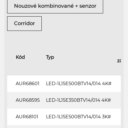
Nouzové kombinované + senzor
Corridor
Ba
Kód
Typ
zákl
AUR68601
LED-1L15E500BTV14/014 4K#
AUR68595
LED-1L15E350BTV14/014 4K#
AUR68101
LED-1L15E500BTV14/014 3K#