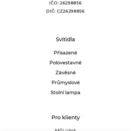
IČO: 26298856
DIČ: CZ26298856
Svítidla
Přisazené
Polovestavné
Závěsné
Průmyslové
Stolní lampa
Pro klienty
Můj účet