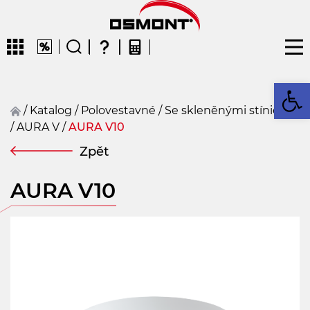
Op
/
Katalog
/
polovestavné
/
Se skleněnými stínidly
/
AURA V
/
AURA V10
CZ
EN
DE
FR
FIN
Zpět
AURA V10