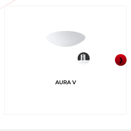
❯
AURA V