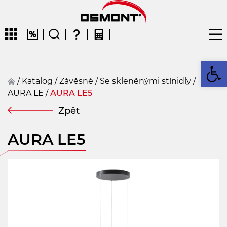
Op
/
Katalog
/
závěsné
/
Se skleněnými stínidly
/
AURA LE
/
AURA LE5
CZ
EN
DE
FR
FIN
Zpět
AURA LE5